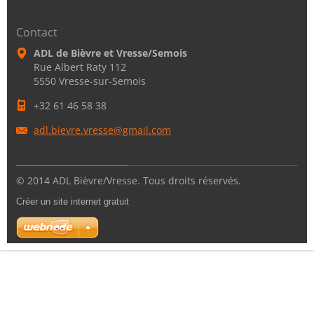
Contact
ADL de Bièvre et Vresse/Semois
Rue Albert Raty 112
5550 Vresse-sur-Semois
+32 61 46 58 38
adl.biev
re.vress
e@gmail.
com
© 2014 ADL Bièvre/Vresse. Tous droits réservés.
Créer un site internet gratuit